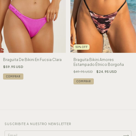
50
%
OFF
Braguita De Bikini En Fucsia Clara
Braguita Bikini Amores
Estampado Étnico Borgoña
$59.95 USD
$49.95 USD
$24.95 USD
COMPRAR
COMPRAR
SUSCRIBITE A NUESTRO NEWSLETTER