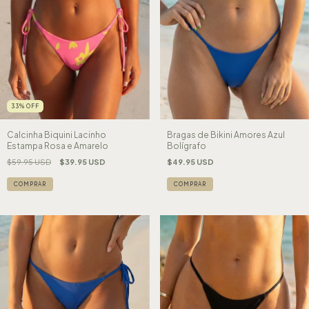
33
%
OFF
Calcinha Biquini Lacinho
Bragas de Bikini Amores Azul
Estampa Rosa e Amarelo
Bolígrafo
$59.95 USD
$39.95 USD
$49.95 USD
COMPRAR
COMPRAR