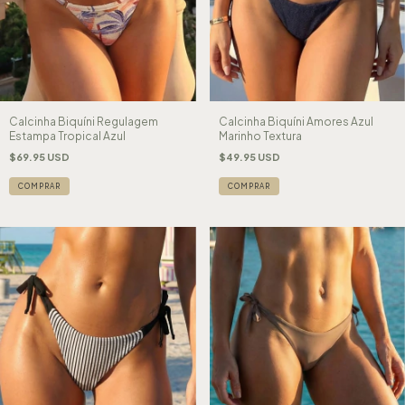
Calcinha Biquíni Regulagem
Calcinha Biquíni Amores Azul
Estampa Tropical Azul
Marinho Textura
$69.95 USD
$49.95 USD
COMPRAR
COMPRAR