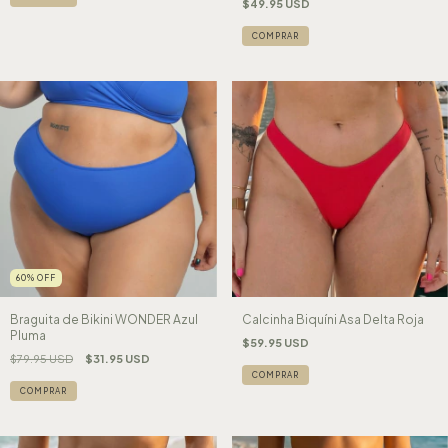
$49.95 USD
COMPRAR
60
%
OFF
Braguita de Bikini WONDER Azul
Calcinha Biquíni Asa Delta Roja
Pluma
$59.95 USD
$79.95 USD
$31.95 USD
COMPRAR
COMPRAR