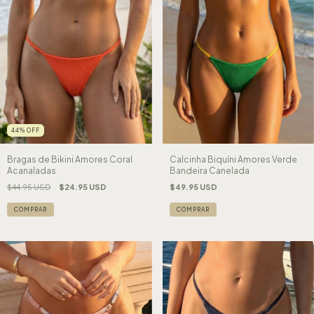
44
%
OFF
Bragas de Bikini Amores Coral
Calcinha Biquíni Amores Verde
Acanaladas
Bandeira Canelada
$44.95 USD
$24.95 USD
$49.95 USD
COMPRAR
COMPRAR