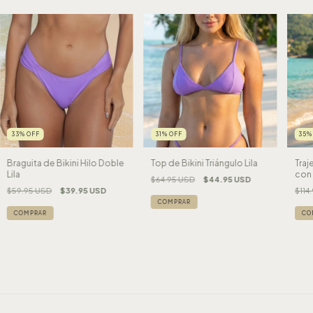
33
%
OFF
31
%
OFF
35
Braguita de Bikini Hilo Doble
Top de Bikini Triángulo Lila
Traj
Lila
con 
$64.95 USD
$44.95 USD
Neó
$59.95 USD
$39.95 USD
$114
COMPRAR
COMPRAR
CO