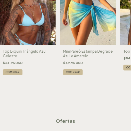
Top Biquíni Triângulo Azul
Mini Pareô Estampa Degrade
Top
Celeste
Azul e Amarelo
$84
$64.95 USD
$49.95 USD
CO
COMPRAR
COMPRAR
Ofertas