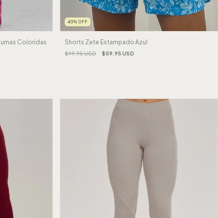
40
%
OFF
lumas Coloridas
Shorts Zete Estampado Azul
$99.95 USD
$59.95 USD