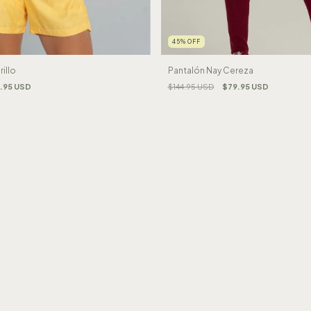
45
%
OFF
illo
Pantalón Nay Cereza
.95 USD
$144.95 USD
$79.95 USD