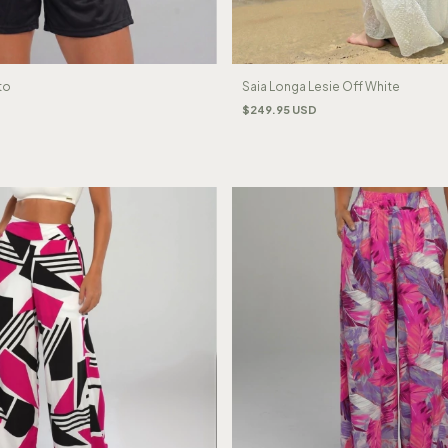
to
Saia Longa Lesie Off White
$249.95 USD