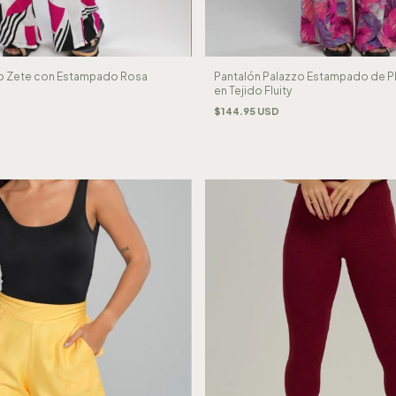
zo Zete con Estampado Rosa
Pantalón Palazzo Estampado de P
en Tejido Fluity
$144.95 USD