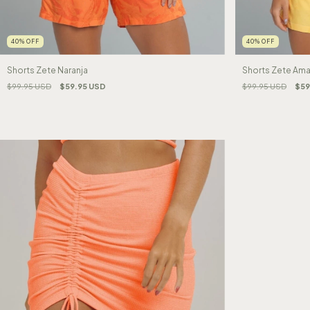
40
%
OFF
40
%
OFF
Shorts Zete Naranja
Shorts Zete Amar
$99.95 USD
$59.95 USD
$99.95 USD
$59