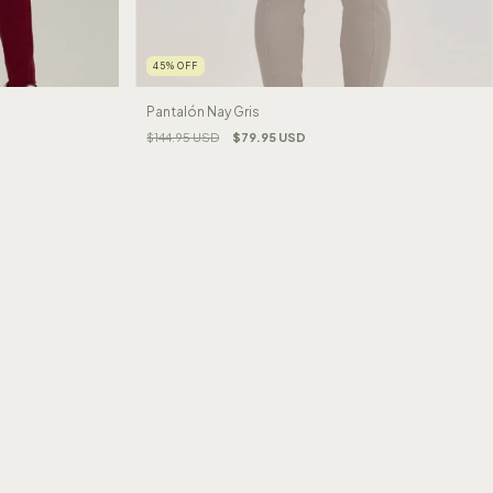
45
%
OFF
Pantalón Nay Gris
$144.95 USD
$79.95 USD