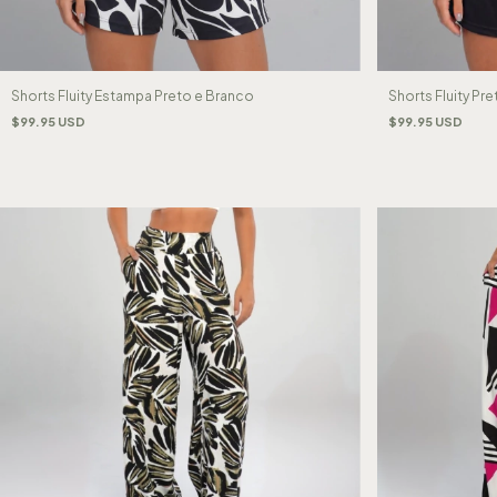
Shorts Fluity Estampa Preto e Branco
Shorts Fluity Pre
$99.95 USD
$99.95 USD