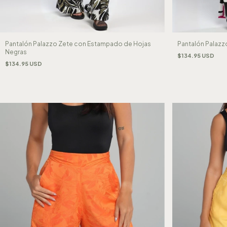
Pantalón Palazzo Zete con Estampado de Hojas
Pantalón Palaz
Negras
$134.95 USD
$134.95 USD