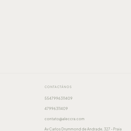
CONTACTÁNOS
5547996311409
47996311409
contato@aleccra.com
Av Carlos Drummond de Andrade, 327 - Praia