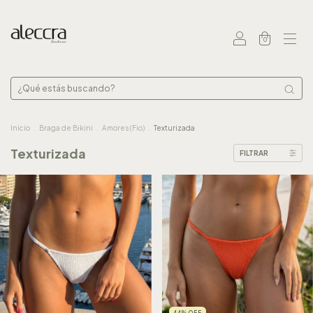
0
Inicio
.
Braga de Bikini
.
Amores (Fio)
.
Texturizada
Texturizada
FILTRAR
44
%
OFF