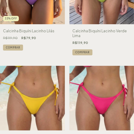
33
%
OFF
Calcinha Biquíni Lacinho Lilás
Calcinha Biquíni Lacinho Verde
Lima
R$119,90
R$79,90
R$119,90
COMPRAR
COMPRAR