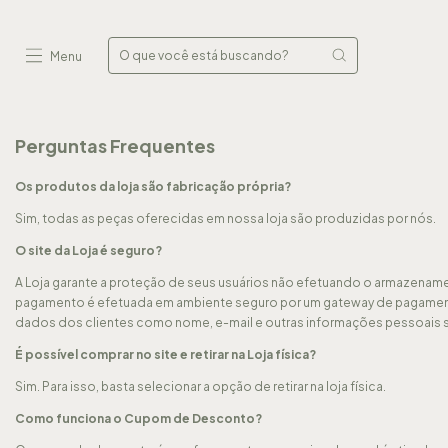
Menu
Perguntas Frequentes
Os produtos da loja são fabricação própria?
Sim, todas as peças oferecidas em nossa loja são produzidas por nós.
O site da Loja é seguro?
A Loja garante a proteção de seus usuários não efetuando o armazena
pagamento é efetuada em ambiente seguro por um gateway de pagament
dados dos clientes como nome, e-mail e outras informações pessoais 
É possível comprar no site e retirar na Loja física?
Sim. Para isso, basta selecionar a opção de retirar na loja física.
Como funciona o Cupom de Desconto?