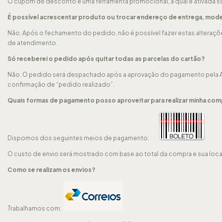
O cupom de desconto é uma ferramenta promocional, a qual é ativada 
É possível acrescentar produto ou trocar endereço de entrega, mod
Não. Após o fechamento do pedido, não é possível fazer estas alteraç
de atendimento.
Só receberei o pedido após quitar todas as parcelas do cartão?
Não. O pedido será despachado após a aprovação do pagamento pela Ad
confirmação de “pedido realizado”.
Quais formas de pagamento posso aproveitar para realizar minha com
Dispomos dos seguintes meios de pagamento:
O custo de envio será mostrado com base ao total da compra e sua loc
Como se realizam os envios?
Trabalhamos com: