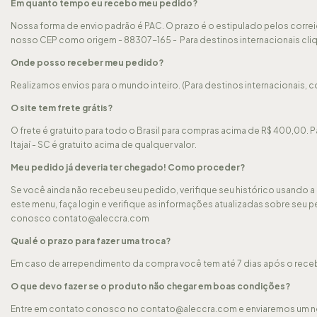
Em quanto tempo eu recebo meu pedido?
Nossa forma de envio padrão é PAC. O prazo é o estipulado pelos corre
nosso CEP como origem - 88307-165 - Para destinos internacionais
cli
Onde posso receber meu pedido?
Realizamos envios para o mundo inteiro. (Para destinos internacionais,
c
O site tem frete grátis?
O frete é gratuito para todo o Brasil para compras acima de R$ 400,00. P
Itajaí - SC é gratuito acima de qualquer valor.
Meu pedido já deveria ter chegado! Como proceder?
Se você ainda não recebeu seu pedido, verifique seu histórico usando a 
este menu, faça login e verifique as informações atualizadas sobre seu 
conosco
contato@aleccra.com
Qual é o prazo para fazer uma troca?
Em caso de arrependimento da compra você tem até 7 dias após o recebi
O que devo fazer se o produto não chegar em boas condições?
Entre em contato conosco no
contato@aleccra.com
e enviaremos um n