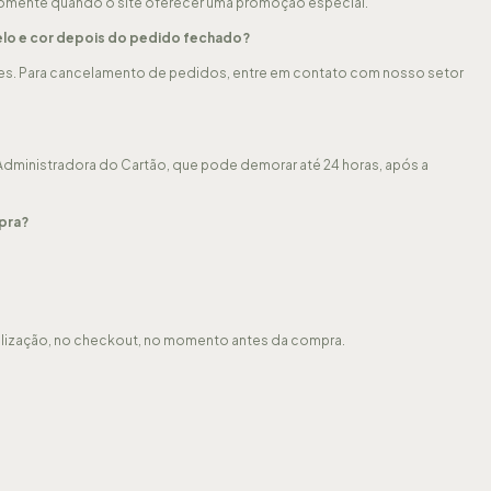
somente quando o site oferecer uma promoção especial.
elo e cor depois do pedido fechado?
ões. Para cancelamento de pedidos, entre em contato com nosso setor
ministradora do Cartão, que pode demorar até 24 horas, após a
pra?
alização, no checkout, no momento antes da compra.