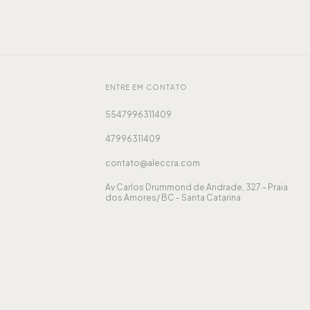
ENTRE EM CONTATO
5547996311409
47996311409
contato@aleccra.com
Av Carlos Drummond de Andrade, 327 - Praia
dos Amores/ BC - Santa Catarina