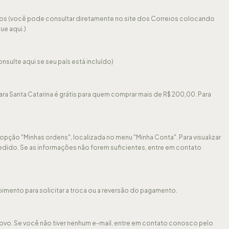
ios (você pode consultar diretamente no site dos
Correios
colocando
que aqui
.)
onsulte aqui
se seu país está incluído)
ara Santa Catarina é grátis para quem comprar mais de R$ 200,00. Para
opção "Minhas ordens", localizada no menu "Minha Conta". Para visualizar
pedido. Se as informações não forem suficientes, entre em contato
mento para solicitar a troca ou a reversão do pagamento.
ovo. Se você não tiver nenhum e-mail, entre em contato conosco pelo