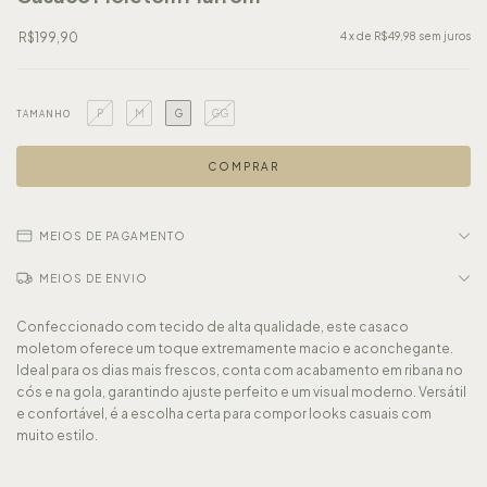
R$199,90
4
x de
R$49,98
sem juros
P
M
G
GG
TAMANHO
MEIOS DE PAGAMENTO
MEIOS DE ENVIO
Confeccionado com tecido de alta qualidade, este casaco
moletom oferece um toque extremamente macio e aconchegante.
Ideal para os dias mais frescos, conta com acabamento em ribana no
cós e na gola, garantindo ajuste perfeito e um visual moderno. Versátil
e confortável, é a escolha certa para compor looks casuais com
muito estilo.