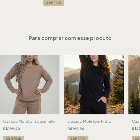
COMPRAR
Para comprar com esse produto
Casaco Moletom Caramelo
Casaco Moletom Preto
Cas
R$199,90
R$199,90
R$1
COMPRAR
COMPRAR
CO