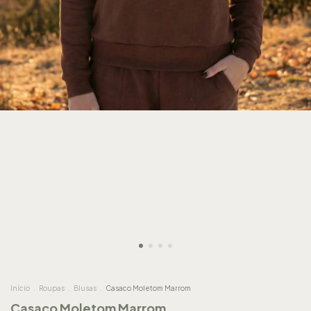
Início
.
Roupas
.
Blusas
.
Casaco Moletom Marrom
Casaco Moletom Marrom