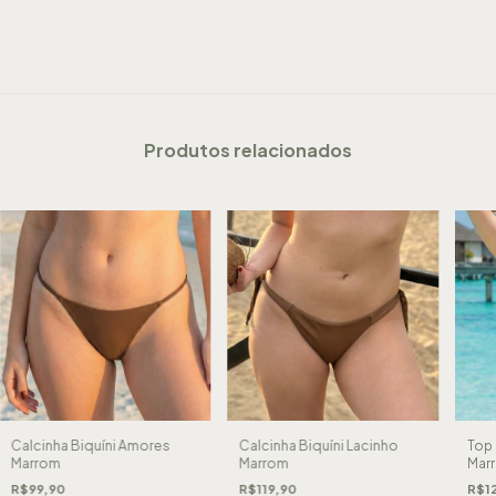
Produtos relacionados
Calcinha Biquíni Amores
Calcinha Biquíni Lacinho
Top 
Marrom
Marrom
Mar
R$99,90
R$119,90
R$1