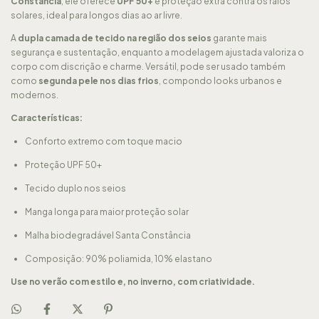
Constância
, ele oferece
UPF 50+
e proteção extra contra os raios
solares, ideal para longos dias ao ar livre.
A
dupla camada de tecido na região dos seios
garante mais
segurança e sustentação, enquanto a modelagem ajustada valoriza o
corpo com discrição e charme. Versátil, pode ser usado também
como
segunda pele nos dias frios
, compondo looks urbanos e
modernos.
Características:
Conforto extremo com toque macio
Proteção UPF 50+
Tecido duplo nos seios
Manga longa para maior proteção solar
Malha biodegradável Santa Constância
Composição: 90% poliamida, 10% elastano
Use no verão com estilo e, no inverno, com criatividade.