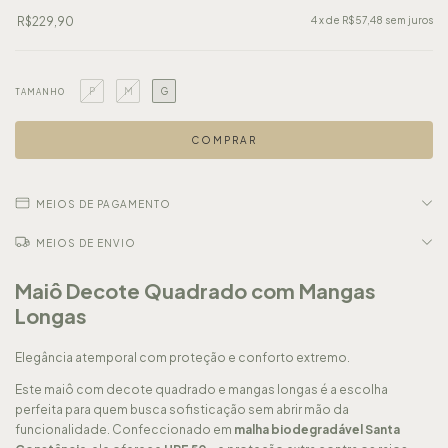
R$229,90
4
x de
R$57,48
sem juros
P
M
G
TAMANHO
MEIOS DE PAGAMENTO
MEIOS DE ENVIO
Maiô Decote Quadrado com Mangas
Longas
Elegância atemporal com proteção e conforto extremo.
Este maiô com decote quadrado e mangas longas é a escolha
perfeita para quem busca sofisticação sem abrir mão da
funcionalidade. Confeccionado em
malha biodegradável Santa