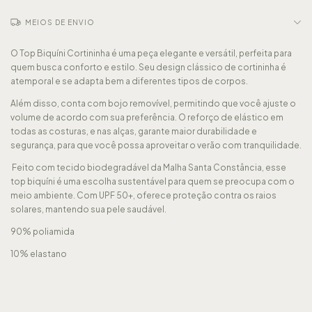
MEIOS DE ENVIO
O Top Biquíni Cortininha é uma peça elegante e versátil, perfeita para
quem busca conforto e estilo. Seu design clássico de cortininha é
atemporal e se adapta bem a diferentes tipos de corpos.
Além disso, conta com bojo removível, permitindo que você ajuste o
volume de acordo com sua preferência. O reforço de elástico em
todas as costuras, e nas alças, garante maior durabilidade e
segurança, para que você possa aproveitar o verão com tranquilidade.
Feito com tecido biodegradável da Malha Santa Constância, esse
top biquíni é uma escolha sustentável para quem se preocupa com o
meio ambiente. Com UPF 50+, oferece proteção contra os raios
solares, mantendo sua pele saudável.
90% poliamida
10% elastano