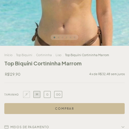
Início
.
Top Biquini
.
Cortininha
.
Liso
.
Top Biquíni Cortininha Marrom
Top Biquíni Cortininha Marrom
R$129,90
4
x de
R$32,48
sem juros
P
M
G
GG
TAMANHO
MEIOS DE PAGAMENTO