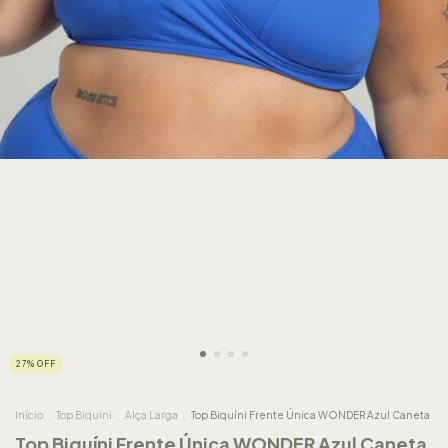
27
%
OFF
Início
.
Top Biquini
.
Alça Larga
.
Top Biquíni Frente Única WONDER Azul Caneta
Top Biquíni Frente Única WONDER Azul Caneta