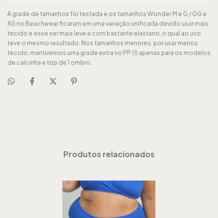
A grade de tamanhos foi testada e os tamanhos Wonder M e G / GG e
XG no Beachwear ficaram em uma variação unificada devido usar mais
tecido e esse ser mais leve e com bastante elastano, o qual ao uso
teve o mesmo resultado. Nos tamanhos menores, por usar menos
tecido, mantivemos uma grade extra no PP (1) apenas para os modelos
de calcinha e top de 1 ombro.
Produtos relacionados