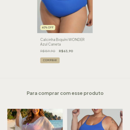
60
%
OFF
Calcinha Biquíni WONDER
Azul Caneta
R$159,90
R$63,90
COMPRAR
Para comprar com esse produto